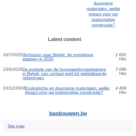
duurzame
materialen: welke
impact voor uw
toekomstige
constructie?
Latest content
16/7/2025
Verhuizen naar België: de onmisbare
2 665
stappen in 2025
Hits
15/5/2025
De evolutie van de huurwaarborgwetgeving
3 086
in België: van contant geld tot geblokkeerde
Hits
rekeningen
03/12/2024
Ecologische en duurzame materialen: welke
4 499
impact voor uw toekomstige constructie?
Hits
basbouwen.be
Site map